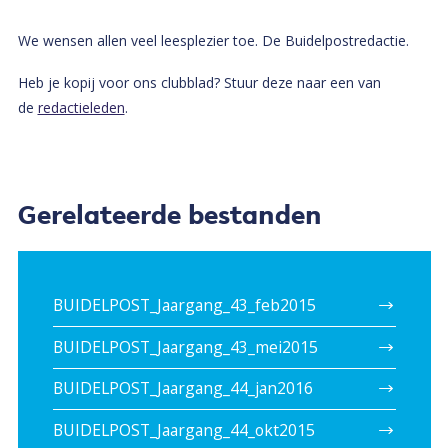
We wensen allen veel leesplezier toe. De Buidelpostredactie.
Heb je kopij voor ons clubblad? Stuur deze naar een van
de
redactieleden
.
Gerelateerde bestanden
BUIDELPOST_Jaargang_43_feb2015
BUIDELPOST_Jaargang_43_mei2015
BUIDELPOST_Jaargang_44_jan2016
BUIDELPOST_Jaargang_44_okt2015